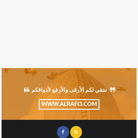
ننتقي لكم الأرقى والأرفع لأذواقكم
WWW.ALRAFI3.COM