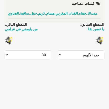
كلمات مفتاحية
مضناك,جفاه,الفنان,المغربي,هشام,كريم,حفل,ساقية,الصاوي
المقطع السابق:
المقطع التالي:
يا غصن نقا
من يلومني في غرامي