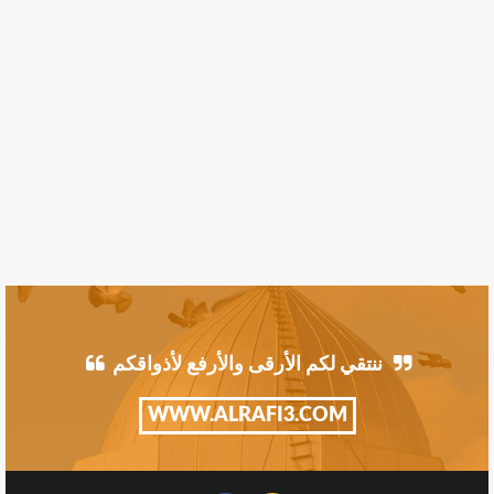
ننتقي لكم الأرقى والأرفع لأذواقكم
WWW.ALRAFI3.COM