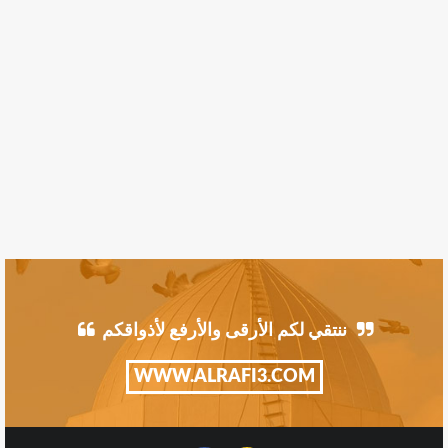
ننتقي لكم الأرقى والأرفع لأذواقكم
WWW.ALRAFI3.COM