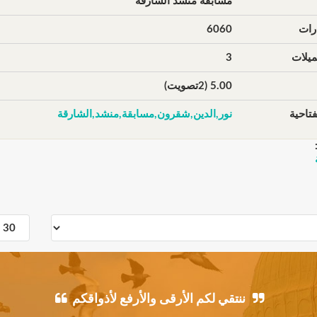
مسابقة منشد الشارقة
رات
6060
يلات
3
5.00 (2تصويت)
تاحية
نور,الدين,شقرون,مسابقة,منشد,الشارقة
ننتقي لكم الأرقى والأرفع لأذواقكم