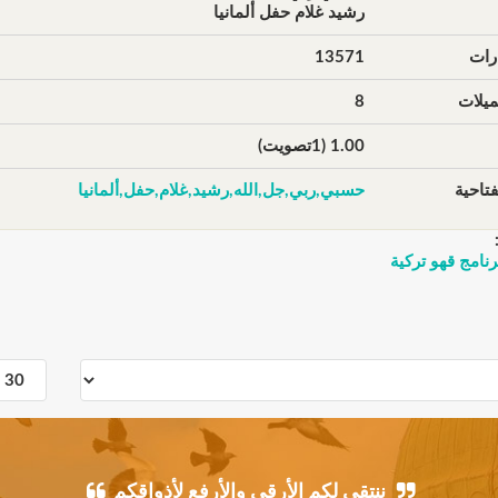
رشيد غلام حفل ألمانيا
رات
13571
يلات
8
1.00 (1تصويت)
تاحية
حسبي,ربي,جل,الله,رشيد,غلام,حفل,ألمانيا
نامج قهو تركية
ننتقي لكم الأرقى والأرفع لأذواقكم