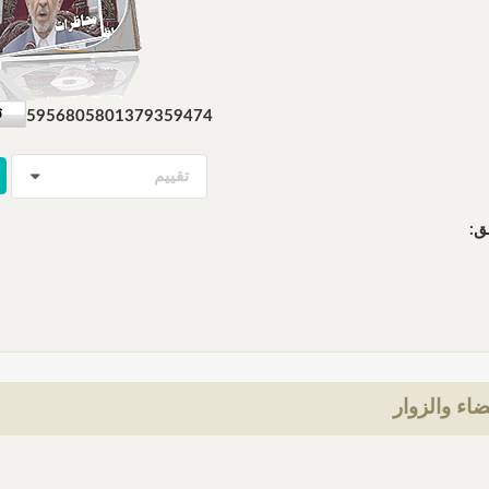
5956805801379359474
تقييم
ق:
ضاء والزوار