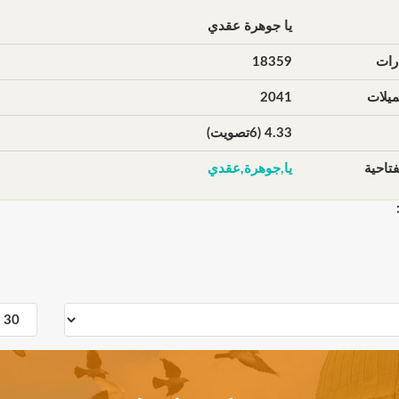
يا جوهرة عقدي
رات
18359
يلات
2041
4.33 (6تصويت)
تاحية
يا,جوهرة,عقدي