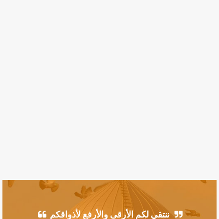
ننتقي لكم الأرقى والأرفع لأذواقكم