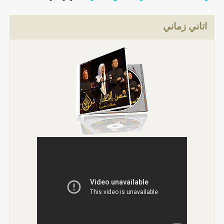
اتاني زماني