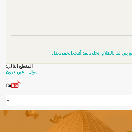
يين,ليل,الظلام,إنجلى,لقد,أتيت,الحمى,بذل
المقطع التالي:
موال - عين عيون