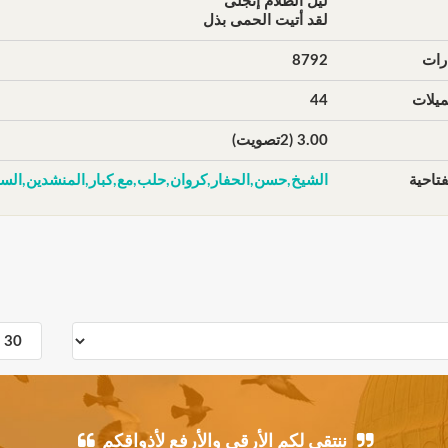
ليل الظلام إنجلى
لقد أتيت الحمى بذل
رات
8792
يلات
44
3.00 (2تصويت)
تاحية
الشيخ,حسن,الحفار,كروان,حلب,مع,كبار,المنشدين,السور
ننتقي لكم الأرقى والأرفع لأذواقكم