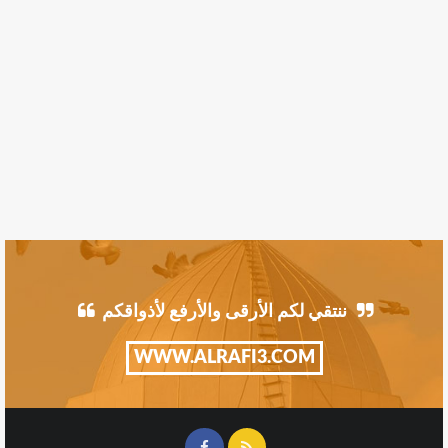
ننتقي لكم الأرقى والأرفع لأذواقكم
WWW.ALRAFI3.COM