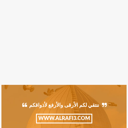
ننتقي لكم الأرقى والأرفع لأذواقكم
WWW.ALRAFI3.COM