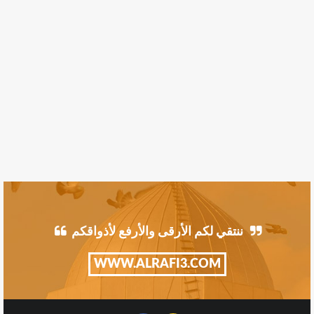
ننتقي لكم الأرقى والأرفع لأذواقكم
WWW.ALRAFI3.COM