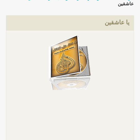
عاشقين
يا عاشقين