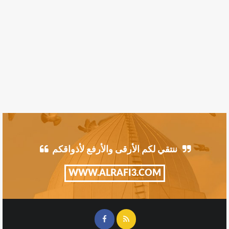
ننتقي لكم الأرقى والأرفع لأذواقكم
WWW.ALRAFI3.COM