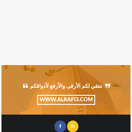
ننتقي لكم الأرقى والأرفع لأذواقكم
WWW.ALRAFI3.COM