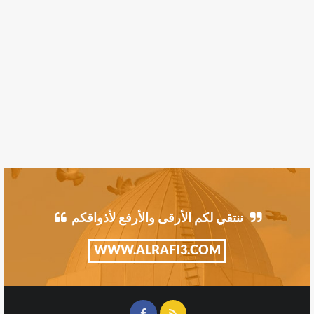
ننتقي لكم الأرقى والأرفع لأذواقكم
WWW.ALRAFI3.COM