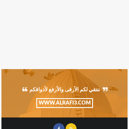
ننتقي لكم الأرقى والأرفع لأذواقكم
WWW.ALRAFI3.COM