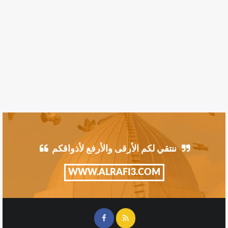
ننتقي لكم الأرقى والأرفع لأذواقكم
WWW.ALRAFI3.COM