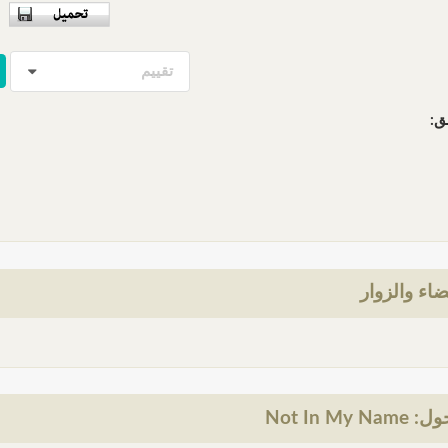
تقييم
ق:
ضاء والزوار
Not In M