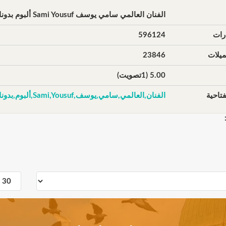
الفنان العالمي سامي يوسف Sami Yousuf ألبوم بدونك Without You مقطع Not In My Name
رات
596124
يلات
23846
5.00 (1تصويت)
تاحية
الفنان,العالمي,سامي,يوسف,Sami,Yousuf,ألبوم,بدونك,Without,You,مقطع,Not,In,My,Name