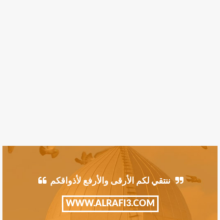
ننتقي لكم الأرقى والأرفع لأذواقكم
WWW.ALRAFI3.COM