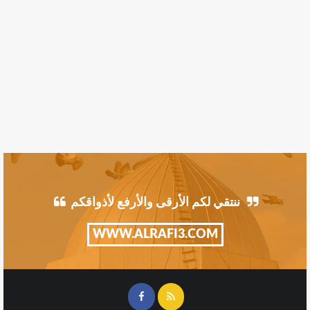
ننتقي لكم الأرقى والأرفع لأذواقكم
WWW.ALRAFI3.COM