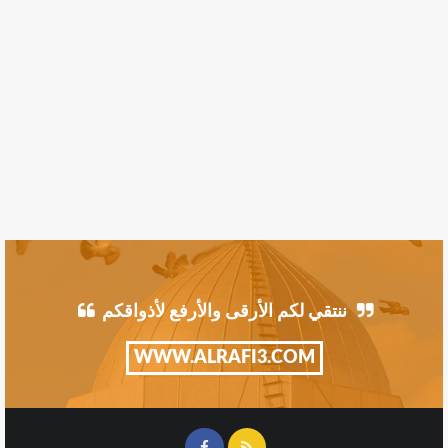
ننتقي لكم الأرقى والأرفع لأذواقكم
WWW.ALRAFI3.COM