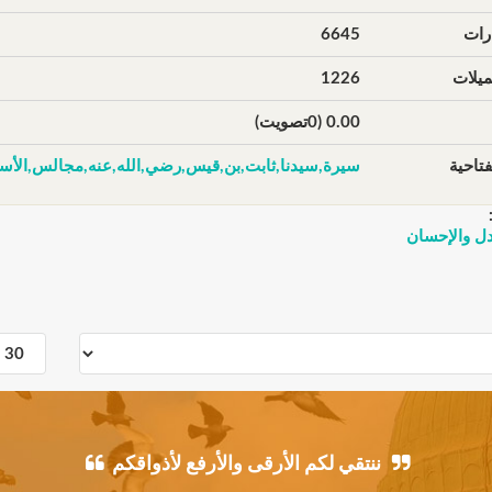
رات
6645
يلات
1226
0.00 (0تصويت)
تاحية
سيرة,سيدنا,ثابت,بن,قيس,رضي,الله,عنه,مجالس,الأستا
ل والإحسان
ننتقي لكم الأرقى والأرفع لأذواقكم