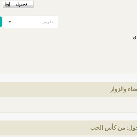
تقييم
ق:
ضاء والزوار
ول: من كأس الحب