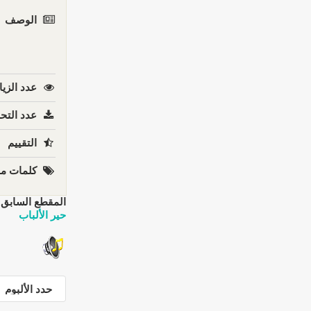
الوصف
عدد الزيا
عدد التحم
التقييم
كلمات مف
المقطع السابق:
حير الألباب