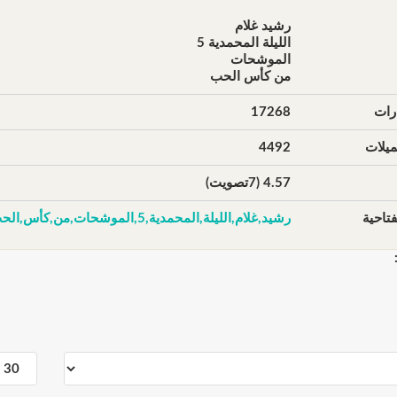
رشيد غلام
الليلة المحمدية 5
الموشحات
من كأس الحب
رات
17268
يلات
4492
4.57 (7تصويت)
تاحية
رشيد,غلام,الليلة,المحمدية,5,الموشحات,من,كأس,الحب