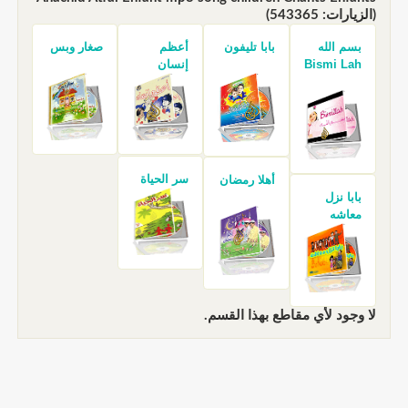
(الزيارات: 543365)
بسم الله
بابا تليفون
أعظم
صغار وبس
Bismi Lah
إنسان
سر الحياة
أهلا رمضان
بابا نزل
معاشه
لا وجود لأي مقاطع بهذا القسم.