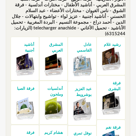
المشرق العربي - أناشيد الأطفال - مختارات أندلسية - فرقة
الشوق - ناس الغيوان - مختارات الأعضاء - عبد السلام
الحسني - أناشيد أجنبية - عزيز لواء - تواشيح وابتهالات - جلال
الدين - أحمد دراع - مجموعة النسيم - البردة المغربية - تحميل
الأناشيد - تحميل الأغاني - telecharger anachide (الزيارات:
6315244)
رشيد غلام
عادل
المشرق
أناشيد
القاسمي
العربي
أجنبية
فرقة
أندلسيات
فرقة الصبا
البشرى
عبد العزيز
وملحون
بوشرويط
فرقة نغم
هشام كريم
فرقة
نوفل تمري