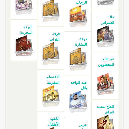
الرحاب
خالد
العمراني
البردة
المغربية
فرقة
فرقة
الثرات
البشارة
عبد الله
المخطوبي
الاعتصام
عبد الواحد
المغربية
بلال
الحاج محمد
البراق
أناشيد
الأطفال
عزيز