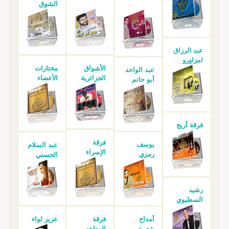
الشوق
عبد الرزاق
امزاورو
الأشواق
مختارات
عبد الواحد
الجزائرية
الأعضاء
أبو حاتم
فرقة أريج
فرقة
يوسف
عبد السلام
الإسراء
رمزي
الحسني
رشيد
السطيوي
أمداح
فرقة
عزيز لواء
شعبية
الهداهد