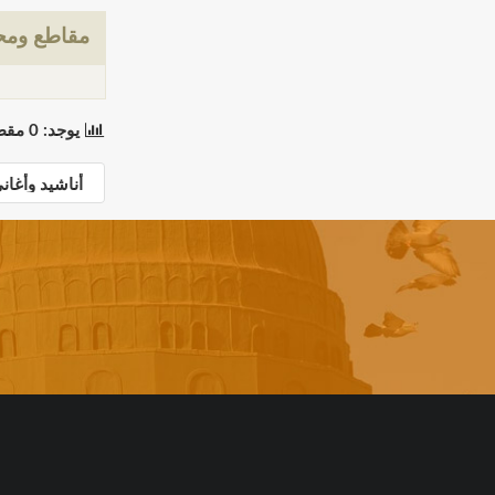
مقاطع ومحت
يوجد: 0 مقطع(مقاطع) في 0 صفحة(صفحات). المعروض: مقاطع 0 إلى 0.