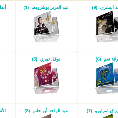
 البشرى (9)
عبد العزيز بوشرويط (1)
أندل
قة نغم (8)
نوفل تمري (5)
زاق امزاورو (7)
عبد الواحد أبو حاتم (8)
الأش