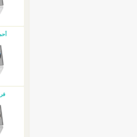
أحمد
فرق