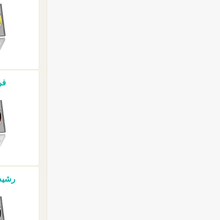
فر
رشيد 