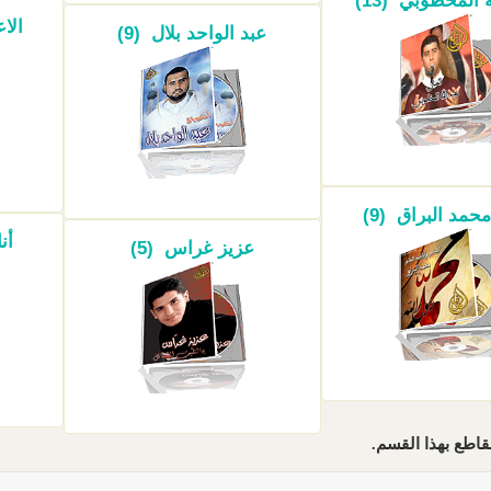
 المخطوبي (13)
الاع
عبد الواحد بلال (9)
حمد البراق (9)
أن
عزيز غراس (5)
قاطع بهذا القسم.