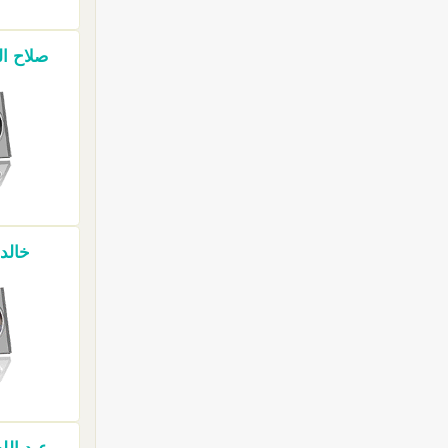
صلاح ال
خالد 