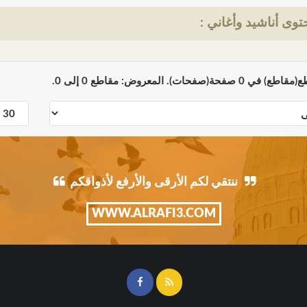
وى أناشيد وأغاني :
ننتقي لكم الأرقى والأرفع لأذواقكم
WWW.ALRAFI3.COM