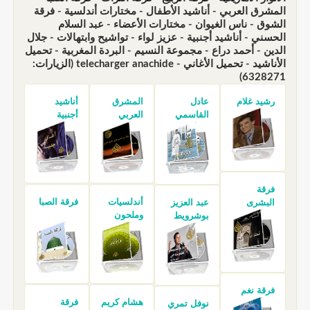
المشرق العربي - أناشيد الأطفال - مختارات أندلسية - فرقة
الشوق - ناس الغيوان - مختارات الأعضاء - عبد السلام
الحسني - أناشيد أجنبية - عزيز لواء - تواشيح وابتهالات - جلال
الدين - أحمد دراع - مجموعة النسيم - البردة المغربية - تحميل
الأناشيد - تحميل الأغاني - telecharger anachide (الزيارات:
6328271)
رشيد غلام
عادل
المشرق
أناشيد
القاسمي
العربي
أجنبية
فرقة
أندلسيات
فرقة الصبا
البشرى
عبد العزيز
وملحون
بوشرويط
فرقة نغم
هشام كريم
فرقة
نوفل تمري