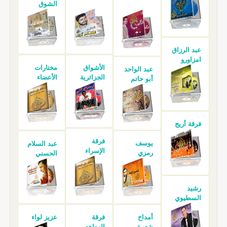
الشوق
عبد الرزاق
امزاورو
الأشواق
مختارات
عبد الواحد
الجزائرية
الأعضاء
أبو حاتم
فرقة أريج
فرقة
يوسف
عبد السلام
الإسراء
رمزي
الحسني
رشيد
السطيوي
أمداح
فرقة
عزيز لواء
شعبية
الهداهد