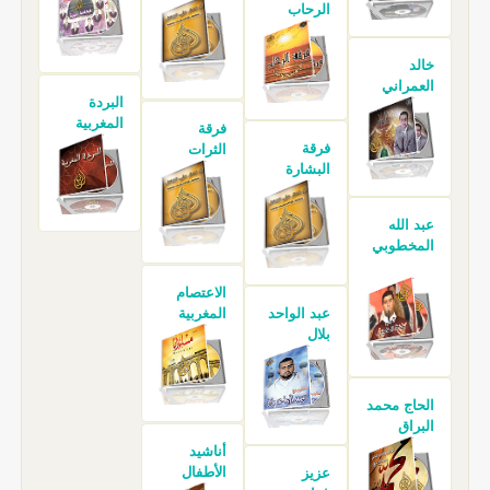
الرحاب
خالد
العمراني
البردة
المغربية
فرقة
فرقة
الثرات
البشارة
عبد الله
المخطوبي
الاعتصام
عبد الواحد
المغربية
بلال
الحاج محمد
البراق
أناشيد
الأطفال
عزيز