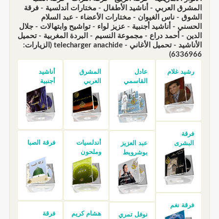
المشرق العربي - أناشيد الأطفال - مختارات أندلسية - فرقة
الشوق - ناس الغيوان - مختارات الأعضاء - عبد السلام
الحسني - أناشيد أجنبية - عزيز لواء - تواشيح وابتهالات - جلال
الدين - أحمد دراع - مجموعة النسيم - البردة المغربية - تحميل
الأناشيد - تحميل الأغاني - telecharger anachide (الزيارات:
6336966)
رشيد غلام
عادل
المشرق
أناشيد
القاسمي
العربي
أجنبية
فرقة
أندلسيات
فرقة الصبا
البشرى
عبد العزيز
وملحون
بوشرويط
فرقة نغم
هشام كريم
فرقة
نوفل تمري