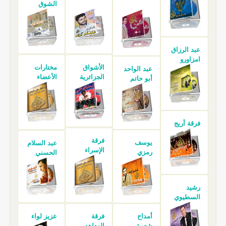
الشوق
عبد الرزاق
امزاورو
الأشواق
مختارات
عبد الواحد
الجزائرية
الأعضاء
أبو حاتم
فرقة أريج
فرقة
يوسف
عبد السلام
الإسراء
رمزي
الحسني
رشيد
السطيوي
أمداح
فرقة
عزيز لواء
شعبية
الهداهد