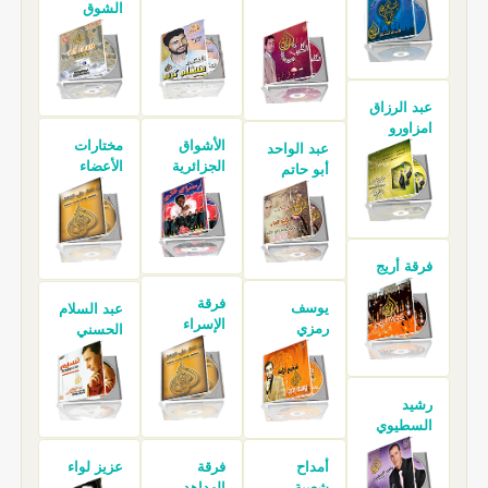
الشوق
عبد الرزاق
امزاورو
الأشواق
مختارات
عبد الواحد
الجزائرية
الأعضاء
أبو حاتم
فرقة أريج
فرقة
يوسف
عبد السلام
الإسراء
رمزي
الحسني
رشيد
السطيوي
أمداح
فرقة
عزيز لواء
شعبية
الهداهد