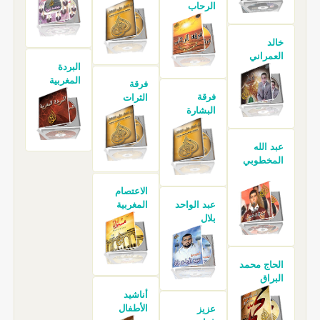
الرحاب
خالد
العمراني
البردة
المغربية
فرقة
فرقة
الثرات
البشارة
عبد الله
المخطوبي
الاعتصام
عبد الواحد
المغربية
بلال
الحاج محمد
البراق
أناشيد
الأطفال
عزيز