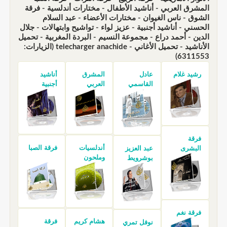
المشرق العربي - أناشيد الأطفال - مختارات أندلسية - فرقة
الشوق - ناس الغيوان - مختارات الأعضاء - عبد السلام
الحسني - أناشيد أجنبية - عزيز لواء - تواشيح وابتهالات - جلال
الدين - أحمد دراع - مجموعة النسيم - البردة المغربية - تحميل
الأناشيد - تحميل الأغاني - telecharger anachide (الزيارات:
6311553)
رشيد غلام
عادل
المشرق
أناشيد
القاسمي
العربي
أجنبية
فرقة
أندلسيات
فرقة الصبا
البشرى
عبد العزيز
وملحون
بوشرويط
فرقة نغم
هشام كريم
فرقة
نوفل تمري