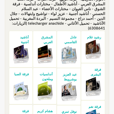
المشرق العربي - أناشيد الأطفال - مختارات أندلسية - فرقة
الشوق - ناس الغيوان - مختارات الأعضاء - عبد السلام
الحسني - أناشيد أجنبية - عزيز لواء - تواشيح وابتهالات - جلال
الدين - أحمد دراع - مجموعة النسيم - البردة المغربية - تحميل
الأناشيد - تحميل الأغاني - telecharger anachide (الزيارات:
6308641)
رشيد غلام
عادل
المشرق
أناشيد
القاسمي
العربي
أجنبية
فرقة
أندلسيات
فرقة الصبا
البشرى
عبد العزيز
وملحون
بوشرويط
فرقة نغم
هشام كريم
فرقة
نوفل تمري