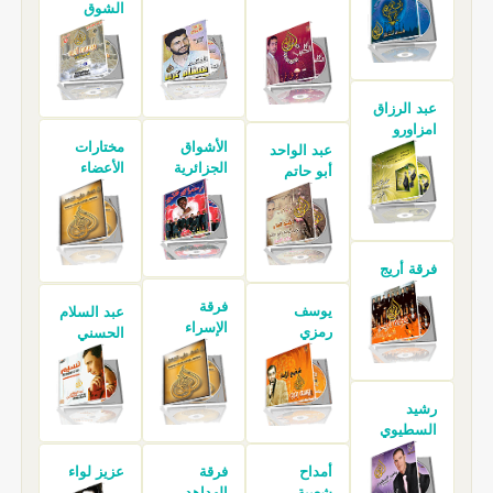
الشوق
عبد الرزاق
امزاورو
الأشواق
مختارات
عبد الواحد
الجزائرية
الأعضاء
أبو حاتم
فرقة أريج
فرقة
يوسف
عبد السلام
الإسراء
رمزي
الحسني
رشيد
السطيوي
أمداح
فرقة
عزيز لواء
شعبية
الهداهد