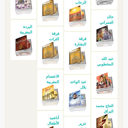
الرحاب
خالد
العمراني
البردة
المغربية
فرقة
فرقة
الثرات
البشارة
عبد الله
المخطوبي
الاعتصام
عبد الواحد
المغربية
بلال
الحاج محمد
البراق
أناشيد
الأطفال
عزيز