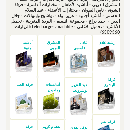
المشرق العربي - أناشيد الأطفال - مختارات أندلسية - فرقة
الشوق - ناس الغيوان - مختارات الأعضاء - عبد السلام
الحسني - أناشيد أجنبية - عزيز لواء - تواشيح وابتهالات - جلال
الدين - أحمد دراع - مجموعة النسيم - البردة المغربية - تحميل
الأناشيد - تحميل الأغاني - telecharger anachide (الزيارات:
6309360)
رشيد غلام
عادل
المشرق
أناشيد
القاسمي
العربي
أجنبية
فرقة
أندلسيات
فرقة الصبا
البشرى
عبد العزيز
وملحون
بوشرويط
فرقة نغم
هشام كريم
فرقة
نوفل تمري