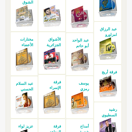
الشوق
عبد الرزاق
امزاورو
الأشواق
مختارات
عبد الواحد
الجزائرية
الأعضاء
أبو حاتم
فرقة أريج
فرقة
يوسف
عبد السلام
الإسراء
رمزي
الحسني
رشيد
السطيوي
أمداح
فرقة
عزيز لواء
شعبية
الهداهد