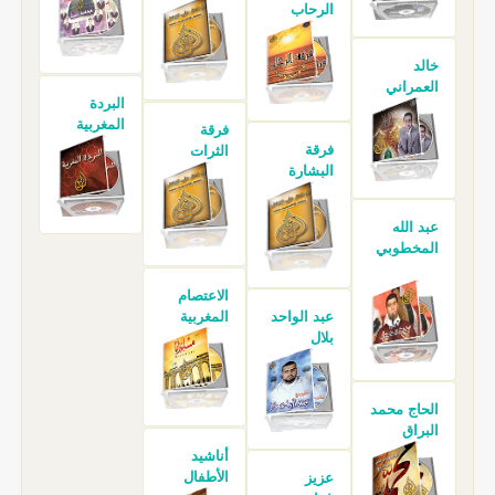
الرحاب
خالد
العمراني
البردة
المغربية
فرقة
فرقة
الثرات
البشارة
عبد الله
المخطوبي
الاعتصام
عبد الواحد
المغربية
بلال
الحاج محمد
البراق
أناشيد
الأطفال
عزيز