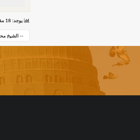
يوجد: 18 مقطع(مقاطع) في 1 صفحة(صفحات). المعروض: مقاطع 1 إلى 18.