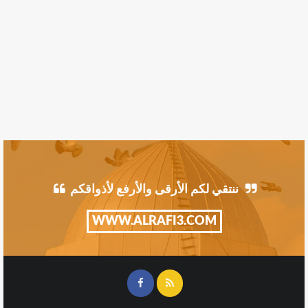
ننتقي لكم الأرقى والأرفع لأذواقكم
WWW.ALRAFI3.COM