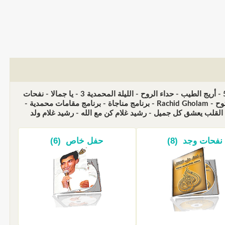
جميع ألبومات الفنان المغربي الكبير رشيد غلام - حفل إيطاليا 2006 - الليلة المحمدية 5 - أريج الطيب - حداء الروح - الليلة المحمدية 3 - يا جمالا - نفحات
وجد - مواجيد I - منوعات - الليلة المحمدية - مواجيد II - حفلات خاصة - برنامج حوار مفتوح - Rachid Gholam - برنامج مناجاة - برنامج مقامات محمدية -
 القلب يعشق كل جميل - رشيد غلام كن مع الله - رشيد غلام ولد
نفحات وجد (8)
حفل خاص (6)