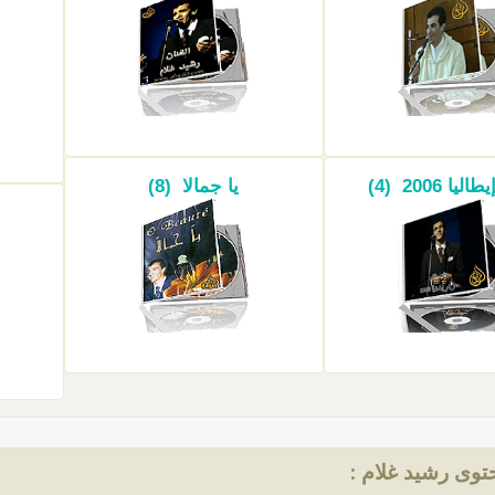
يا 2006 (4)
يا جمالا (8)
وى رشيد غلام :