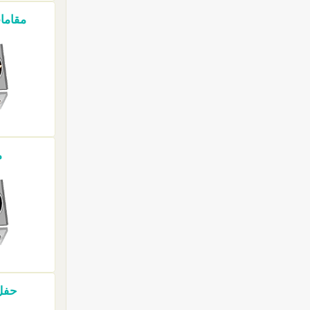
مقامات
م
حفل 