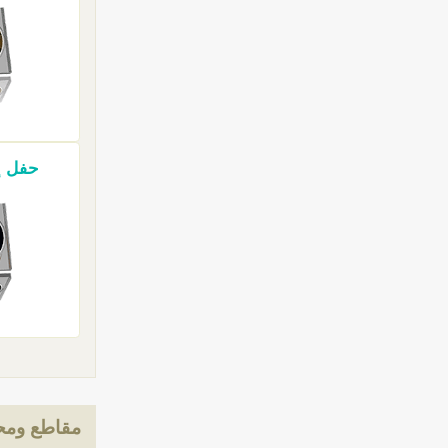
حفل إيطال
مقاطع ومحت