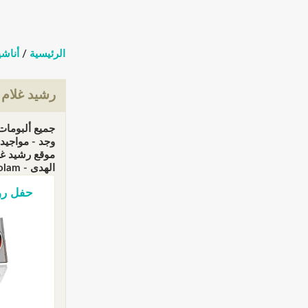
الرئيسية
/
أناشي
رشيد غلام
موقع رشيد غلا
الهدى - telecharger mp3 rachid gholam (الزيارات: 1828323)
حفل رورترد