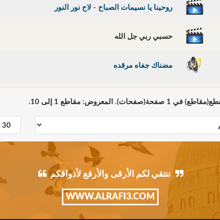
روحينا يا نسيمات الصباح - لاح نور النور
حسبي ربي جل الله
مضناك جفاه مرقده
ننتقي لكم الأرقى والأرفع لأذواقكم
WWW.ALRAFI3.COM