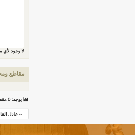
لا وجود لأي م
مقاطع ومح
يوجد: 0 مقطع(مقاطع) في 0 صفحة(صفحات). المعروض: مقاطع 0 إلى 0.