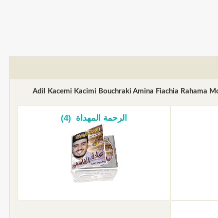
سمي بشراك آمنة يا نور أحلى الكلام الرحمة المهداة الفياشية Adil Kacemi Kacimi Bouchraki Amina Fiachia Rahama Mohadate
الرحمة المهداة (4)