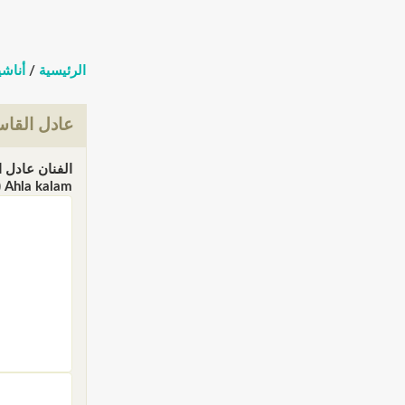
الرئيسية
/
أناشي
عادل القا
Ahla kalam (الزيارات: 608281)