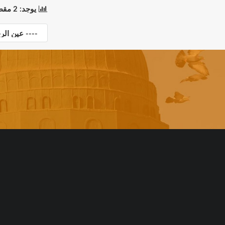
يوجد: 2 مقطع(مقاطع) في 1 صفحة(صفحات). المعروض: مقاطع 1 إلى 2.