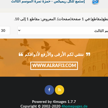
إستمع للكل ريميكس - حمزة نمرة الموسم الثالث
ننتقي لكم الأرقى والأرفع لأذواقكم
WWW.ALRAFI3.COM
Powered by
4images
1.7.7
Copyright © 2002-2020
4homepages.de