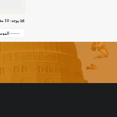
يوجد: 10 مقطع(مقاطع) في 1 صفحة(صفحات). المعروض: مقاطع 1 إلى 10.