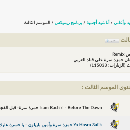
د وأغاني
/
أناشيد أجنبية
/
برنامج ريميكس
/ الموسم الثالث
ثالث
Rem
نان حمزة نمرة على قناة العربي
لزيارات: 115033)
وى الموسم الثالث :
Isam Bachiri - Before The Dawn حمزة نمرة- قبل الفجر
Ya Hasra 3alik حمزة نمرة وأمين بابيلون - يا حسرة عليك يا دنيا