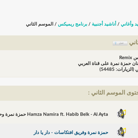
د وأغاني
/
أناشيد أجنبية
/
برنامج ريميكس
/ الموسم الثاني
اني
Rem
نان حمزة نمرة على قناة العربي
لزيارات: 54485)
وى الموسم الثاني :
Hamza Namira ft. Habib Belk - Al Ayta حمزة نمرة وحبيب - العيطة العمالة
حمزة نمرة وفريق افتكاسات - دار يا دار