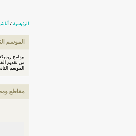
الرئيسية
/
أناشي
الموسم الث
برنامج ريميكس ix
من تقديم الف
الموسم الثاني (ا
مقاطع ومحت