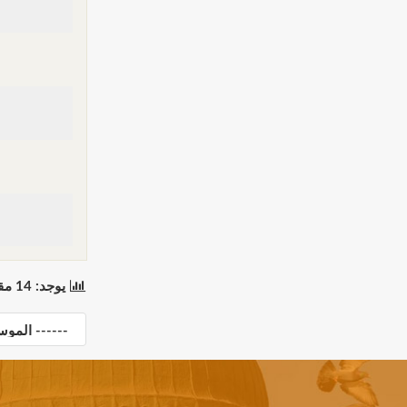
يوجد: 14 مقطع(مقاطع) في 1 صفحة(صفحات). المعروض: مقاطع 1 إلى 14.