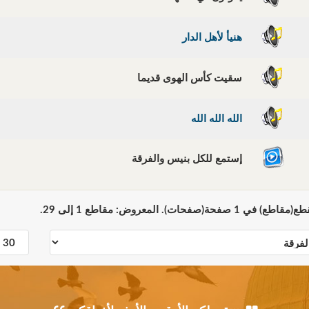
هنيأ لأهل الدار
سقيت كأس الهوى قديما
الله الله الله
إستمع للكل بنيس والفرقة