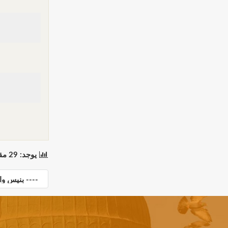
يوجد: 29 مقطع(مقاطع) في 1 صفحة(صفحات). المعروض: مقاطع 1 إلى 29.