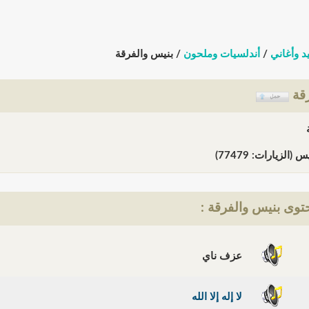
د وأغاني
/
أندلسيات وملحون
/ بنيس والفرقة
رقة
(الزيارات: 77479)
وى بنيس والفرقة :
عزف ناي
لا إله إلا الله