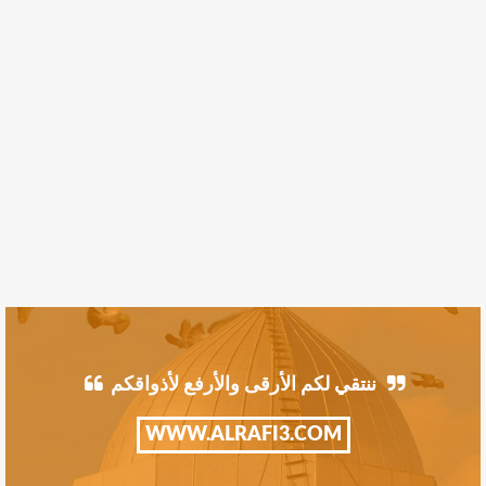
ننتقي لكم الأرقى والأرفع لأذواقكم
WWW.ALRAFI3.COM