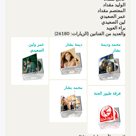
الوليد مقداد
المعتصم مقداد
عمر الصعيدي
لين الصعيدي
براء العويد
والعديد من الفنانين (الزيارات: 26180)
محمد وديمة
ديمة بشار
عمر ولين
بشار
الصعيدي
محمد بشار
فرقة طيور الجنة