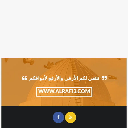
ننتقي لكم الأرقى والأرفع لأذواقكم
WWW.ALRAFI3.COM