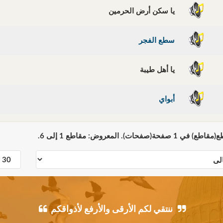
يا سكن أرض الحرمين
سطع الفجر
يا أهل طيبة
أبواي
ننتقي لكم الأرقى والأرفع لأذواقكم