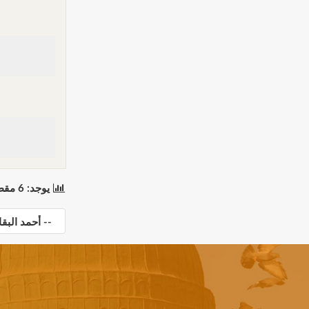
يوجد: 6 مقطع(مقاطع) في 1 صفحة(صفحات). المعروض: مقاطع 1 إلى 6.