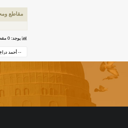
مقاطع ومحت
يوجد: 0 مقطع(مقاطع) في 0 صفحة(صفحات). المعروض: مقاطع 0 إلى 0.