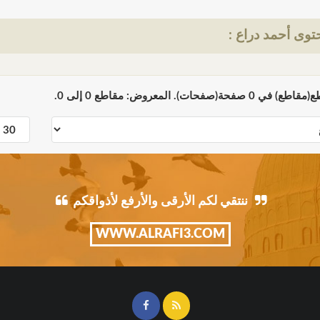
وى أحمد دراع :
ننتقي لكم الأرقى والأرفع لأذواقكم
WWW.ALRAFI3.COM