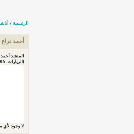
الرئيسية
/
أناشي
أحمد دراع
(الزيارات: 421586)
لا وجود لأي م