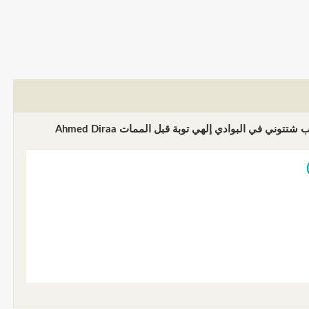
المنشد أحمد دراع ألبوم يا قاصد الديار يا نور على نور مولاي ضاقت بي الأرجاء عبد بالباب شتتوني في البوادي إلهي توبة قبل الممات Ahmed Diraa