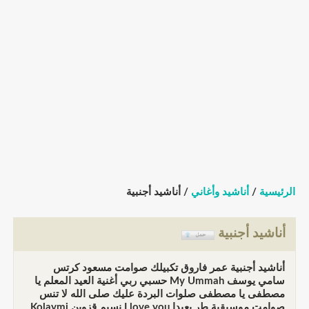
الرئيسية
/
أناشيد وأغاني
/ أناشيد أجنبية
أناشيد أجنبية
أناشيد أجنبية عمر فاروق تكبيلك صوامت مسعود كرتس
سامي يوسف My Ummah حسبي ربي أغنية العيد المعلم يا
مصطفى يا مصطفى صلوات البردة عليك صلى الله لا تنس
صوامت موسيقية طر بعيدا I love you نسيم قزوين Kolaymi