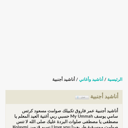
الرئيسية
/
أناشيد وأغاني
/ أناشيد أجنبية
أناشيد أجنبية
أناشيد أجنبية عمر فاروق تكبيلك صوامت مسعود كرتس
سامي يوسف My Ummah حسبي ربي أغنية العيد المعلم يا
مصطفى يا مصطفى صلوات البردة عليك صلى الله لا تنس
صوامت موسيقية طر بعيدا I love you نسيم قزوين Kolaymi