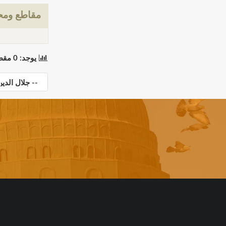
مقاطع ومحت
يوجد: 0 مقطع(مقاطع) في 0 صفحة(صفحات). المعروض: مقاطع 0 إلى 0.