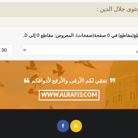
وى جلال الدين :
ننتقي لكم الأرقى والأرفع لأذواقكم
WWW.ALRAFI3.COM