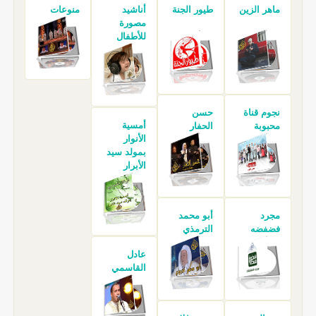
ماهر الزين
طيور الجنة
أناشيد
منوعات
مصورة
للأطفال
نجوم قناة
حسن
أمسية
محبوبة
الحفار
الأنوار
بمولد سيد
الأبرار
مجرد
أبو محمد
فضفضه
الترمذي
عادل
القاسمي