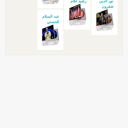
نور الدين
رشيد غلام
شقرون
عبد السلام
الحسني