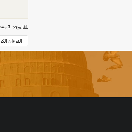
يوجد: 3 مقطع(مقاطع) في 1 صفحة(صفحات). المعروض: مقاطع 1 إلى 3.