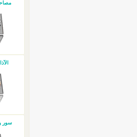
مصاحف 
الآذا
سور وآ