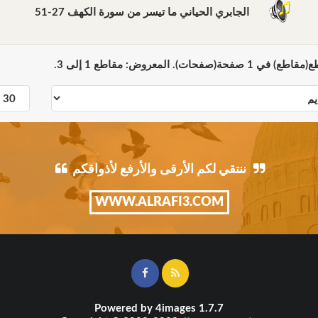
الجابري الحياني ما تيسر من سورة الكهف 27-51
ننتقي لكم الأرقى والأرفع لأذواقكم
WWW.ALRAFI3.COM
Powered by
4images
1.7.7