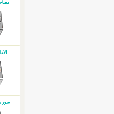
مصاحف 
الآذا
سور وآ