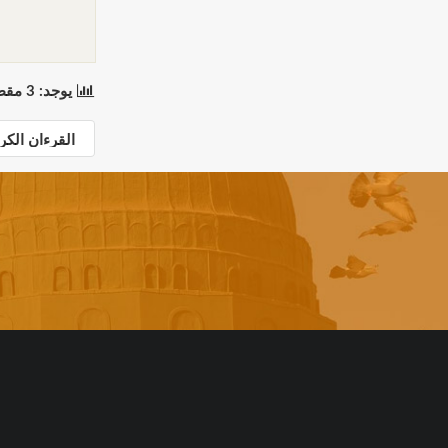
يوجد: 3 مقطع(مقاطع) في 1 صفحة(صفحات). المعروض: مقاطع 1 إلى 3.