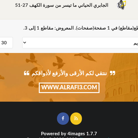
الجابري الحياني ما تيسر من سورة الكهف 27-51
ننتقي لكم الأرقى والأرفع لأذواقكم
WWW.ALRAFI3.COM
Powered by
4images
1.7.7