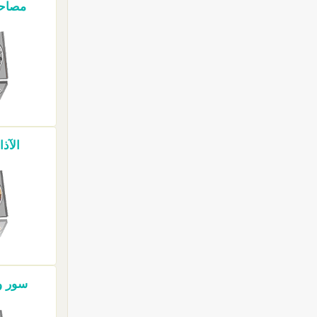
مصاحف 
الآذا
سور وآ