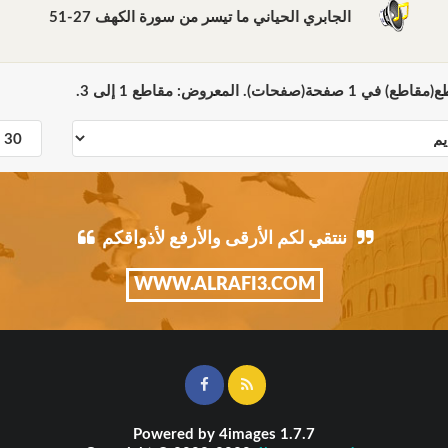
الجابري الحياني ما تيسر من سورة الكهف 27-51
ننتقي لكم الأرقى والأرفع لأذواقكم
WWW.ALRAFI3.COM
Powered by
4images
1.7.7