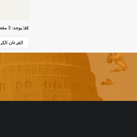
يوجد: 3 مقطع(مقاطع) في 1 صفحة(صفحات). المعروض: مقاطع 1 إلى 3.